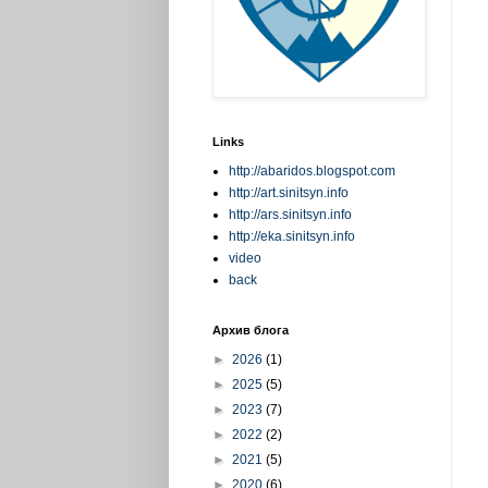
Links
http://abaridos.blogspot.com
http://art.sinitsyn.info
http://ars.sinitsyn.info
http://eka.sinitsyn.info
video
back
Архив блога
►
2026
(1)
►
2025
(5)
►
2023
(7)
►
2022
(2)
►
2021
(5)
►
2020
(6)