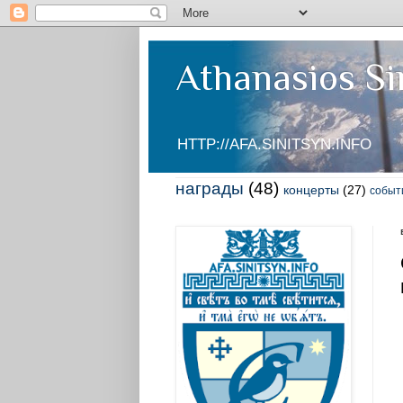
Athanasios Si
HTTP://AFA.SINITSYN.INFO
награды
(48)
концерты
(27)
событ